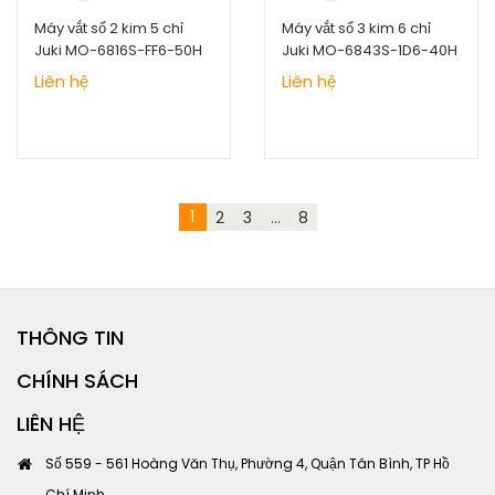
Máy vắt sổ 2 kim 5 chỉ
Máy vắt sổ 3 kim 6 chỉ
Juki MO-6816S-FF6-50H
Juki MO-6843S-1D6-40H
Liên hệ
Liên hệ
1
2
3
...
8
THÔNG TIN
CHÍNH SÁCH
LIÊN HỆ
Số 559 - 561 Hoàng Văn Thụ, Phường 4, Quận Tân Bình, TP Hồ
Chí Minh,