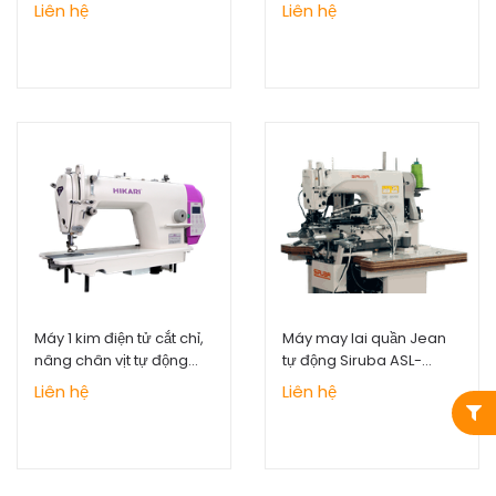
Liên hệ
Liên hệ
Máy 1 kim điện tử cắt chỉ,
Máy may lai quần Jean
nâng chân vịt tự động
tự động Siruba ASL-
HIKARI H8900-7C-5/AK
JBH100
Liên hệ
Liên hệ