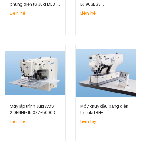
phụng điện tử Juki MEB-
LK1903BSS-
3810
301/MC672KSS
Liên hệ
Liên hệ
Máy lập trình Juki AMS-
Máy khuy đầu bằng điện
210ENHL-1510SZ-5000D
tử Juki LBH-
1790AS/MC602KS
Liên hệ
Liên hệ