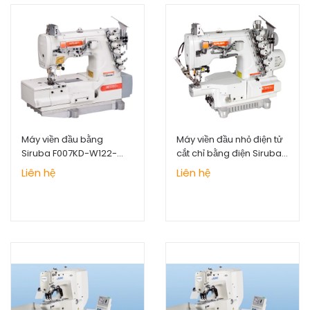
Máy viền đầu bằng
Máy viền đầu nhỏ điện tử
Siruba F007KD-W122-
cắt chỉ bằng điện Siruba
356/FHA/DFKU1-0
S007KD-W122-356/PCH-
Liên hệ
Liên hệ
3M/UTX