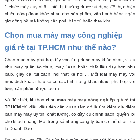
1 chiếc máy duy nhất, thiết bị thường được sử dụng để thực hiện
nhiều công đoạn khác nhau cho sản phẩm, vận hành hàng ngàn
giờ đồng hồ mà không cần phải bảo trì hoặc thay kim.
Chọn mua máy may công nghiệp
giá rẻ tại TP.HCM như thế nào?
Chọn mua máy phù hợp tùy vào ứng dụng may khác nhau, ví dụ
như may quần áo thun, may Jean, hoặc chất liệu dày hơn như
balo, giày da, túi xách, nội thất xe hơi,… Mỗi loại máy may với
mục đích khác nhau sẽ có các tính năng khác nhau, phù hợp với
từng sản phẩm được tạo ra.
Và đặc biệt, khi bạn chọn
mua
máy may công nghiệp giá rẻ
tại
TP.HCM
thì điều đầu tiên cần quan tâm đó là tìm kiếm địa điểm
bán máy máy uy tín, chất lượng, có đầy đủ chính sách, quyền lợi
cho khách hàng. Một trong số những công ty bạn có thể chọn, đó
là Doanh Dao.
Doanh Dao có đầy đủ các loại máy, phù hợp với từng nhu cầu