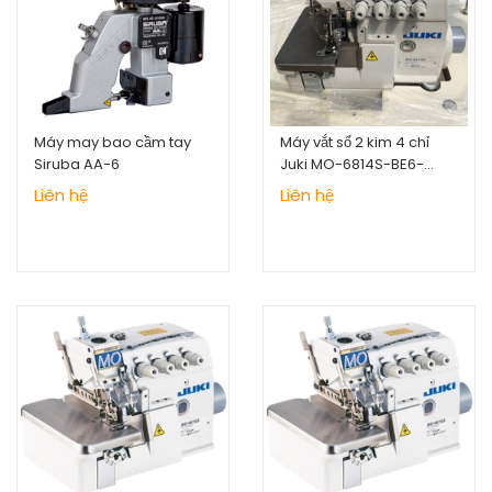
Máy may bao cầm tay
Máy vắt sổ 2 kim 4 chỉ
Siruba AA-6
Juki MO-6814S-BE6-
24H/G44/Q143
Liên hệ
Liên hệ