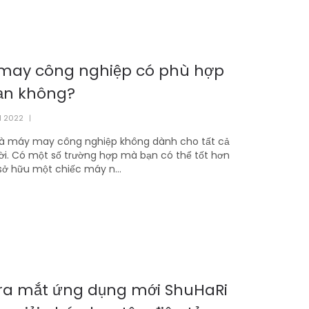
may công nghiệp có phù hợp
bạn không?
1 2022
|
 là máy may công nghiệp không dành cho tất cả
ời. Có một số trường hợp mà bạn có thể tốt hơn
sở hữu một chiếc máy n...
 ra mắt ứng dụng mới ShuHaRi