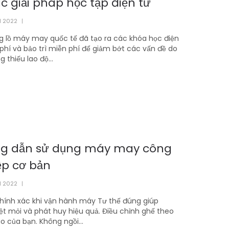
c giải pháp học tập điện tử
1 2022
|
g lồ máy may quốc tế đã tạo ra các khóa học điện
phí và bảo trì miễn phí để giảm bớt các vấn đề do
g thiếu lao độ...
g dẫn sử dụng máy may công
ệp cơ bản
1 2022
|
h xác khi vận hành máy Tư thế đúng giúp
t mỏi và phát huy hiệu quả. Điều chỉnh ghế theo
o của bạn. Không ngồi...