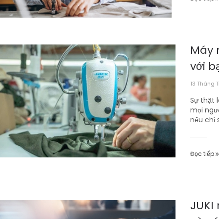
Máy 
với 
13 Tháng 1
Sự thật
mọi ngư
nếu chỉ 
Đọc tiếp
JUKI