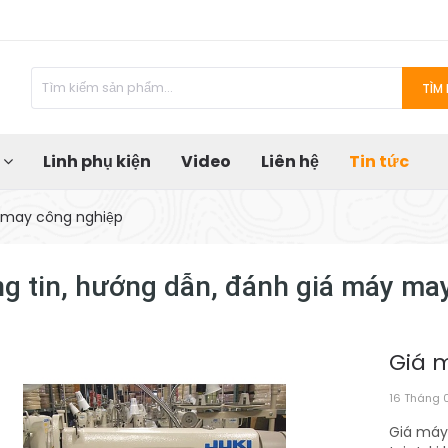
TÌM 
u
Linh phụ kiện
Video
Liên hệ
Tin tức
y may công nghiệp
g tin, hướng dẫn, đánh giá máy ma
Giá 
16 Tháng 
Giá máy 