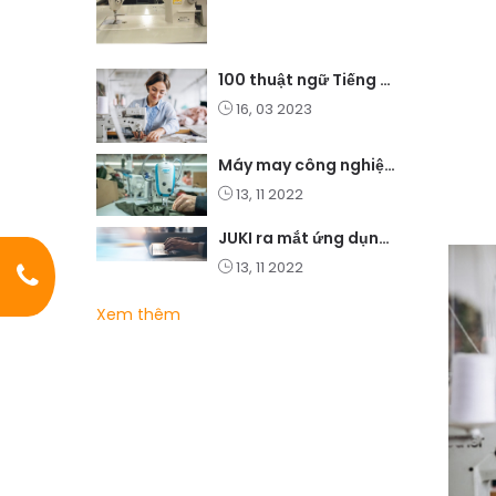
100 thuật ngữ Tiếng Anh thông dụng cho ngành may mặc
16, 03 2023
Máy may công nghiệp có phù hợp với bạn không?
13, 11 2022
JUKI ra mắt ứng dụng mới ShuHaRi và các giải pháp học tập điện tử
13, 11 2022
Xem thêm