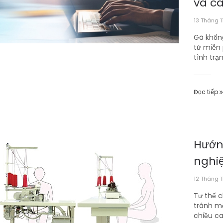
và cá
13 Tháng 1
Gã khổn
tử miễn 
tình trạn
Đọc tiếp
Hướn
nghi
12 Tháng 1
Tư thế chín
tránh mệ
chiều ca