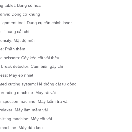
ing tablet: Bảng số hóa
drive: Động cơ khung
lignment tool: Dụng cụ căn chỉnh laser
n: Thùng cắt chỉ
density: Mật độ mũi
ue: Phần thêm
e scissors: Cây kéo cắt vải thêu
 break detector: Cảm biến gãy chỉ
ress: Máy ép nhiệt
ted cutting system: Hệ thống cắt tự động
preading machine: Máy rải vải
inspection machine: Máy kiểm tra vải
 relaxer: Máy làm mềm vải
slitting machine: Máy cắt vải
 machine: Máy dán keo