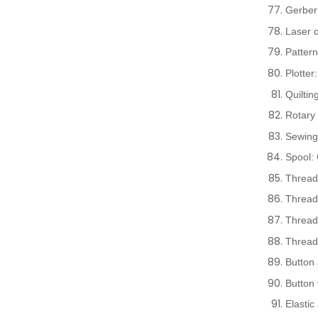
Gerber
Laser c
Pattern
Plotter
Quilti
Rotary 
Sewing
Spool:
Thread
Thread 
Thread
Thread 
Button
Button
Elastic