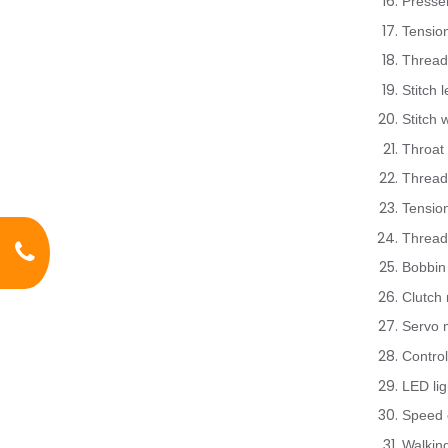
Presser
Tensio
Thread
Stitch 
Stitch 
Throat
Thread 
Tensio
Thread
Bobbin
Clutch
Servo 
Control
LED li
Speed c
Walking