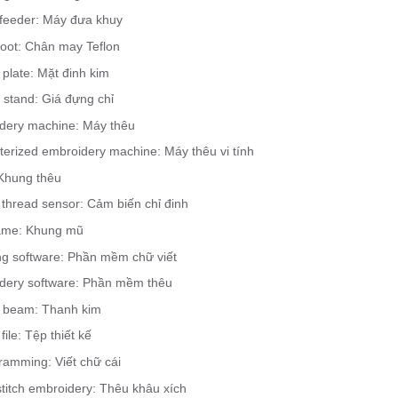
 feeder: Máy đưa khuy
foot: Chân may Teflon
plate: Mặt đinh kim
 stand: Giá đựng chỉ
dery machine: Máy thêu
erized embroidery machine: Máy thêu vi tính
Khung thêu
 thread sensor: Cảm biến chỉ đinh
ame: Khung mũ
ing software: Phần mềm chữ viết
dery software: Phần mềm thêu
 beam: Thanh kim
file: Tệp thiết kế
amming: Viết chữ cái
titch embroidery: Thêu khâu xích