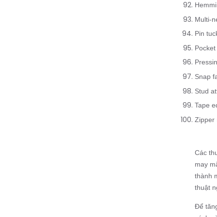
Hemmin
Multi-
Pin tu
Pocket 
Pressi
Snap f
Stud a
Tape e
Zipper
Các th
may mặ
thành 
thuật n
Để tăn