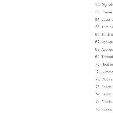
Digitiz
Frame 
Laser a
Trim bi
Stitch 
Appliq
Appliqu
Thread
Heat p
Automa
Cloth s
Fabric 
Fabric
Fabric 
Fusing