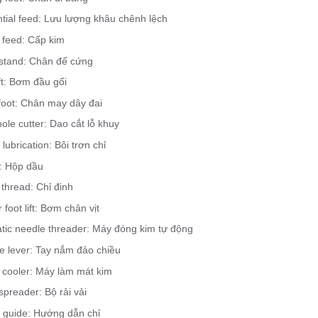
ntial feed: Lưu lượng khâu chênh lệch
 feed: Cấp kim
stand: Chân đế cứng
ft: Bơm đầu gối
foot: Chân may dây đai
ole cutter: Dao cắt lỗ khuy
lubrication: Bôi trơn chỉ
n: Hộp dầu
thread: Chỉ đinh
 foot lift: Bơm chân vịt
tic needle threader: Máy đóng kim tự động
e lever: Tay nắm đảo chiều
 cooler: Máy làm mát kim
spreader: Bộ rải vải
 guide: Hướng dẫn chỉ