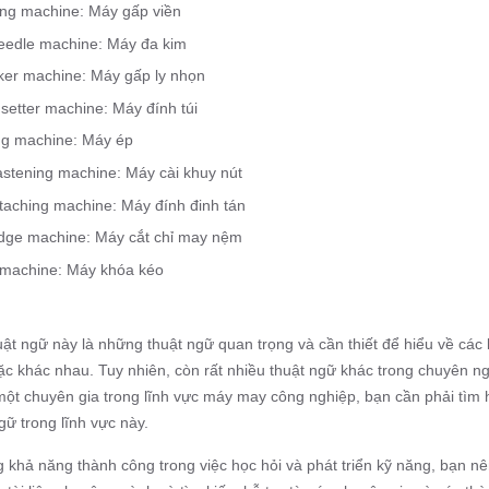
g machine: Máy gấp viền
needle machine: Máy đa kim
cker machine: Máy gấp ly nhọn
setter machine: Máy đính túi
ng machine: Máy ép
astening machine: Máy cài khuy nút
ttaching machine: Máy đính đinh tán
dge machine: Máy cắt chỉ may nệm
 machine: Máy khóa kéo
uật ngữ này là những thuật ngữ quan trọng và cần thiết để hiểu về cá
c khác nhau. Tuy nhiên, còn rất nhiều thuật ngữ khác trong chuyên 
một chuyên gia trong lĩnh vực máy may công nghiệp, bạn cần phải tìm 
gữ trong lĩnh vực này.
g khả năng thành công trong việc học hỏi và phát triển kỹ năng, bạn 