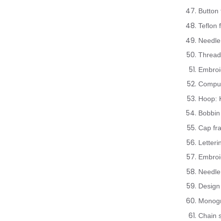
Button
Teflon 
Needle 
Thread
Embroi
Comput
Hoop: 
Bobbin
Cap fr
Letter
Embroi
Needle
Design 
Monogr
Chain s