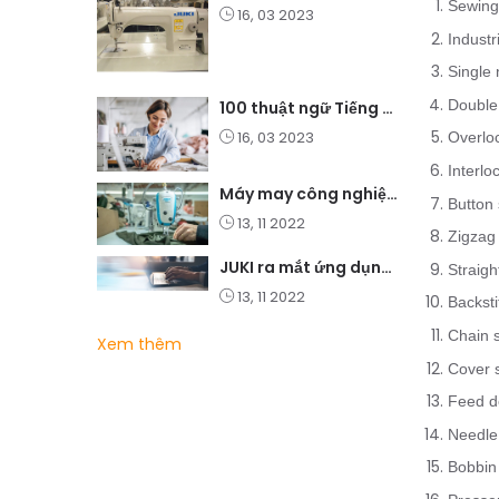
Sewing
16, 03 2023
Indust
Single
Double
100 thuật ngữ Tiếng Anh thông dụng cho ngành may mặc
16, 03 2023
Overlo
Interl
Máy may công nghiệp có phù hợp với bạn không?
Button
13, 11 2022
Zigzag
JUKI ra mắt ứng dụng mới ShuHaRi và các giải pháp học tập điện tử
Straigh
13, 11 2022
Backst
Chain s
Xem thêm
Cover s
Feed d
Needle
Bobbin