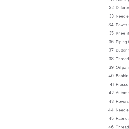
Differe
Needle
Power 
Knee li
Piping 
Buttonh
Thread 
Oil pa
Bobbin 
Presser
Automa
Revers
Needle
Fabric 
Thread