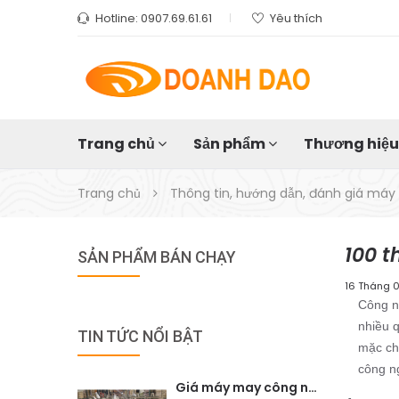
Hotline:
0907.69.61.61
Yêu thích
Trang chủ
Sản phẩm
Thương hiệ
Trang chủ
Thông tin, hướng dẫn, đánh giá má
100 
SẢN PHẨM BÁN CHẠY
16 Tháng 
Công n
nhiều 
TIN TỨC NỔI BẬT
mặc chấ
công n
Giá máy may công nghiệp Juki