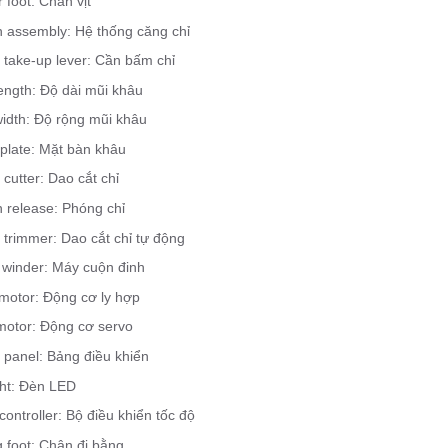
 foot: Chân vịt
n assembly: Hệ thống căng chỉ
 take-up lever: Cần bấm chỉ
length: Độ dài mũi khâu
width: Độ rộng mũi khâu
 plate: Mặt bàn khâu
cutter: Dao cắt chỉ
n release: Phóng chỉ
 trimmer: Dao cắt chỉ tự động
 winder: Máy cuộn đinh
 motor: Động cơ ly hợp
motor: Động cơ servo
 panel: Bảng điều khiển
ght: Đèn LED
ontroller: Bộ điều khiển tốc độ
 foot: Chân đi bằng