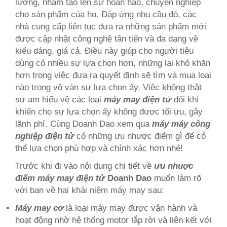
lượng, nhằm tạo lên sự hoàn hảo, chuyên nghiệp
cho sản phẩm của họ. Đáp ứng nhu cầu đó, các
nhà cung cấp liên tục đưa ra những sản phẩm mới
được cập nhật công nghệ tân tiến và đa dạng về
kiểu dáng, giá cả. Điều này giúp cho người tiêu
dùng có nhiều sự lựa chọn hơn, những lại khó khăn
hơn trong việc đưa ra quyết định sẽ tìm và mua loại
nào trong vô vàn sự lựa chọn ấy. Việc không thật
sự am hiểu về các loại
máy may điện tử
đôi khi
khiến cho sự lựa chọn ấy không được tối ưu, gây
lãnh phí. Cùng Doanh Dao xem qua
máy máy công
nghiệp điện tử
có những ưu nhược điểm gì để có
thể lựa chọn phù hợp và chính xác hơn nhé!
Trước khi đi vào nội dung chi tiết về
ưu nhuợc
điểm máy may điện tử
Doanh Dao
muốn làm rõ
với bạn về hai khái niệm máy may sau:
Máy may cơ
là loại máy may được vận hành và
hoạt động nhờ hệ thống motor lắp rời và liên kết với